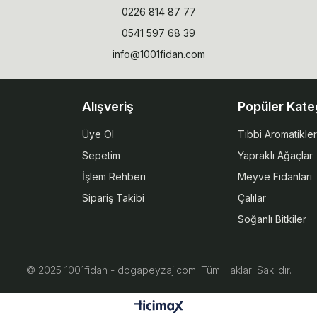
0226 814 87 77
0541 597 68 39
info@1001fidan.com
Alışveriş
Popüler Kate
Üye Ol
Tıbbi Aromatikler
Sepetim
Yapraklı Ağaçlar
İşlem Rehberi
Meyve Fidanları
Sipariş Takibi
Çalılar
Soğanlı Bitkiler
© 2025 1001fidan - dogapeyzaj.com. Tüm Hakları Saklıdır.