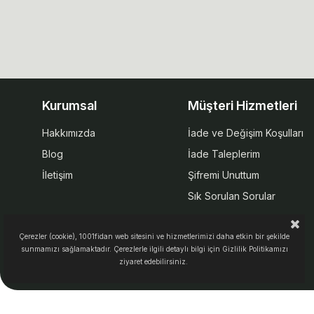
Kurumsal
Müşteri Hizmetleri
Hakkımızda
İade ve Değişim Koşulları
Blog
İade Taleplerim
İletişim
Şifremi Unuttum
Sık Sorulan Sorular
Çerezler (cookie), 1001fidan web sitesini ve hizmetlerimizi daha etkin bir şekilde
sunmamızı sağlamaktadır. Çerezlerle ilgili detaylı bilgi için Gizlilik Politikamızı
ziyaret edebilirsiniz.