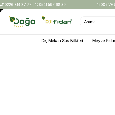
0226 814 87 77
|
0541 597 68 39
1500₺ VE
Dış Mekan Süs Bitkileri
Meyve Fidan