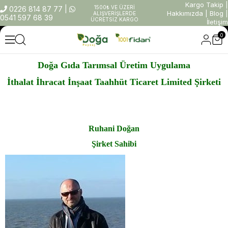
Kargo Takip
|
1500₺ VE ÜZERİ
0226 814 87 77
|
Hakkımızda
|
Blog
|
ALIŞVERİŞLERDE
0541 597 68 39
ÜCRETSİZ KARGO
İletişim
0
Doğa Gıda Tarımsal Üretim Uygulama
İthalat İhracat İnşaat Taahhüt Ticaret Limited Şirketi
Ruhani Doğan
Şirket Sahibi